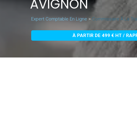
AVIGNON
Expert Comptable En Ligne
>
Commissaire À La Tra
À PARTIR DE 499 € HT / RA