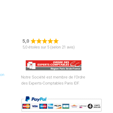
5,0
Rated
5,0 étoiles sur 5 (selon 21 avis)
5,0
out
of
5
ion
Notre Société est membre de l’Ordre
des Experts-Comptables Paris IDF.