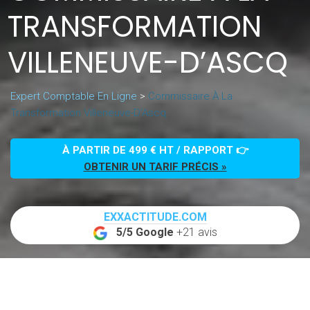
TRANSFORMATION
VILLENEUVE-D’ASCQ
Expert Comptable En Ligne
>
Commissaire À La
Transformation Villeneuve-D’Ascq
À PARTIR DE 499 € HT / RAPPORT 👉
OBTENIR UN TARIF PRÉCIS »
EXXACTITUDE.COM
5/5 Google
+21 avis