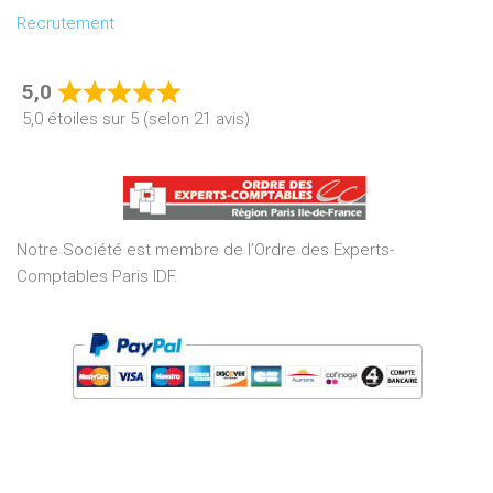
Recrutement
5,0
Rated
5,0 étoiles sur 5 (selon 21 avis)
5,0
out
of
5
Notre Société est membre de l’Ordre des Experts-
Comptables Paris IDF.