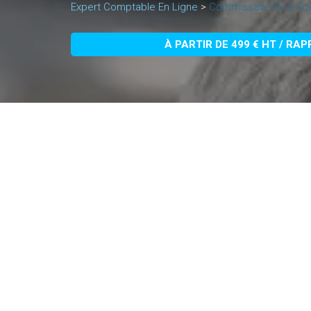
Expert Comptable En Ligne
>
Commissaire À La Tra
À PARTIR DE 499 € HT / RA