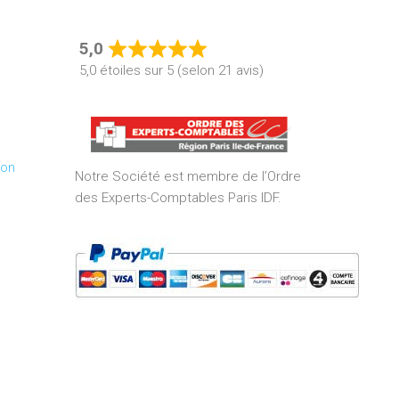
5,0
Rated
5,0 étoiles sur 5 (selon 21 avis)
5,0
out
of
5
ion
Notre Société est membre de l’Ordre
des Experts-Comptables Paris IDF.