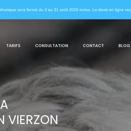
honique sera fermé du 3 au 31 août 2026 inclus. Le devis en ligne rest
TARIFS
CONSULTATION
CONTACT
BLOG
LA
 VIERZON