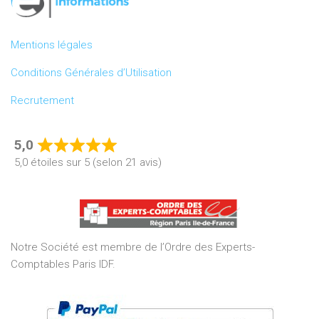
Mentions légales
Conditions Générales d’Utilisation
Recrutement
5,0
Rated
5,0 étoiles sur 5 (selon 21 avis)
5,0
out
of
5
Notre Société est membre de l’Ordre des Experts-
Comptables Paris IDF.