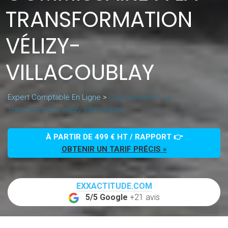
TRANSFORMATION
VÉLIZY-
VILLACOUBLAY
Expert Comptable En Ligne
>
Commissaire À La
Transformation Vélizy-Villacoublay
À PARTIR DE 499 € HT / RAPPORT 👉
OBTENIR UN TARIF PRÉCIS »
EXXACTITUDE.COM
5/5 Google
+21 avis