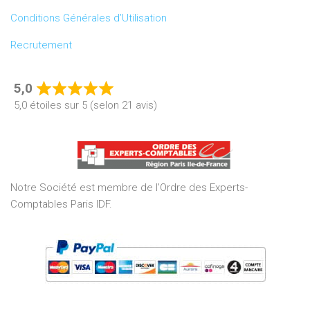
Conditions Générales d’Utilisation
Recrutement
5,0
Rated
5,0 étoiles sur 5 (selon 21 avis)
5,0
out
of
5
Notre Société est membre de l’Ordre des Experts-
Comptables Paris IDF.