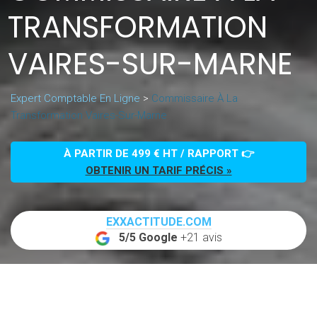
TRANSFORMATION
VAIRES-SUR-MARNE
Expert Comptable En Ligne
>
Commissaire À La
Transformation Vaires-Sur-Marne
À PARTIR DE 499 € HT / RAPPORT 👉
OBTENIR UN TARIF PRÉCIS »
EXXACTITUDE.COM
5/5 Google
+21 avis