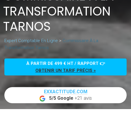
TRANSFORMATION
TARNOS
Expert Comptable En Ligne
>
Commissaire À La
Transformation Tarnos
À PARTIR DE 499 € HT / RAPPORT 👉
OBTENIR UN TARIF PRÉCIS »
EXXACTITUDE.COM
5/5 Google
+21 avis