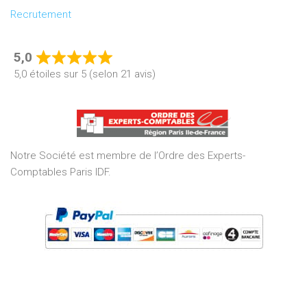
Recrutement
5,0
Rated
5,0 étoiles sur 5 (selon 21 avis)
5,0
out
of
5
Notre Société est membre de l’Ordre des Experts-
Comptables Paris IDF.