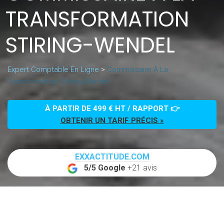
TRANSFORMATION
STIRING-WENDEL
Expert Comptable En Ligne
>
Commissaire À La
Transformation Stiring-Wendel
À PARTIR DE 499 € HT / RAPPORT 👉
OBTENIR UN TARIF PRÉCIS »
EXXACTITUDE.COM
5/5 Google
+21 avis