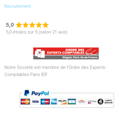
Recrutement
5,0
Rated
5,0 étoiles sur 5 (selon 21 avis)
5,0
out
of
5
Notre Société est membre de l’Ordre des Experts-
Comptables Paris IDF.