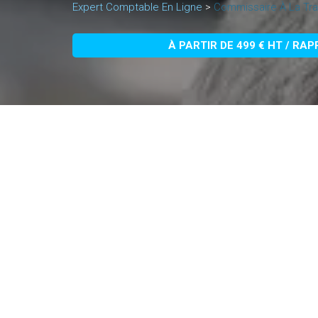
Expert Comptable En Ligne
>
Commissaire À La Tra
À PARTIR DE 499 € HT / RA