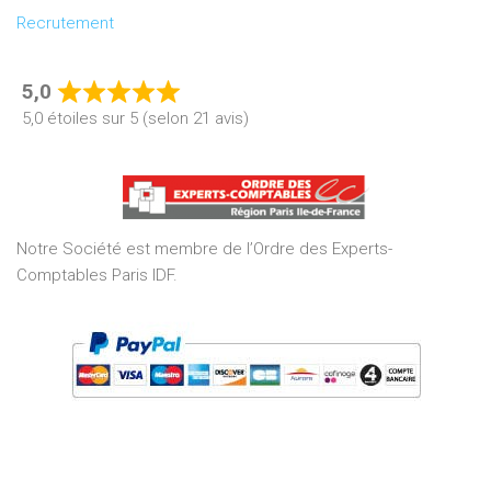
Recrutement
5,0
Rated
5,0 étoiles sur 5 (selon 21 avis)
5,0
out
of
5
Notre Société est membre de l’Ordre des Experts-
Comptables Paris IDF.