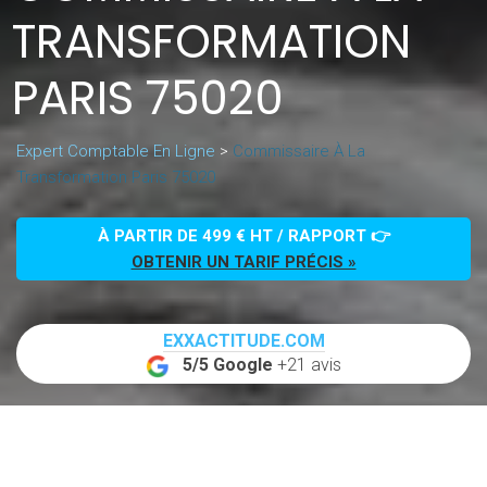
TRANSFORMATION
PARIS 75020
Expert Comptable En Ligne
>
Commissaire À La
Transformation Paris 75020
À PARTIR DE 499 € HT / RAPPORT 👉
OBTENIR UN TARIF PRÉCIS »
EXXACTITUDE.COM
5/5 Google
+21 avis