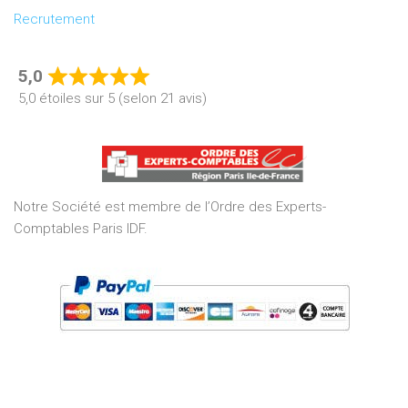
Recrutement
5,0
Rated
5,0 étoiles sur 5 (selon 21 avis)
5,0
out
of
5
Notre Société est membre de l’Ordre des Experts-
Comptables Paris IDF.