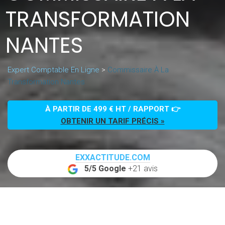
TRANSFORMATION
NANTES
Expert Comptable En Ligne
>
Commissaire À La
Transformation Nantes
À PARTIR DE 499 € HT / RAPPORT 👉
OBTENIR UN TARIF PRÉCIS »
EXXACTITUDE.COM
5/5 Google
+21 avis