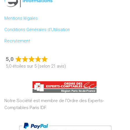
Mentions légales
Conditions Générales d’Utilisation
Recrutement
5,0
Rated
5,0 étoiles sur 5 (selon 21 avis)
5,0
out
of
5
Notre Société est membre de l’Ordre des Experts-
Comptables Paris IDF.