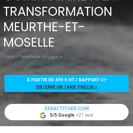
TRANSFORMATION
MEURTHE-ET-
MOSELLE
Expert Comptable En Ligne
>
Commissaire À La
Transformation Meurthe-Et-Moselle
À PARTIR DE 499 € HT / RAPPORT 👉
OBTENIR UN TARIF PRÉCIS »
EXXACTITUDE.COM
5/5 Google
+21 avis