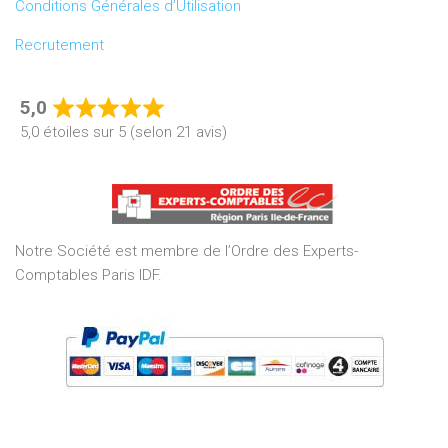
Conditions Générales d’Utilisation
Recrutement
5,0
Rated
5,0 étoiles sur 5 (selon 21 avis)
5,0
out
of
5
Notre Société est membre de l’Ordre des Experts-
Comptables Paris IDF.