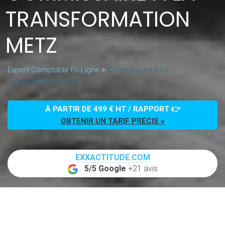
TRANSFORMATION
METZ
Expert Comptable En Ligne
>
Commissaire À La
Transformation Metz
À PARTIR DE 499 € HT / RAPPORT 👉
OBTENIR UN TARIF PRÉCIS »
EXXACTITUDE.COM
5/5 Google
+21 avis