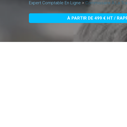
Expert Comptable En Ligne
>
Commissaire À La Tra
À PARTIR DE 499 € HT / RA