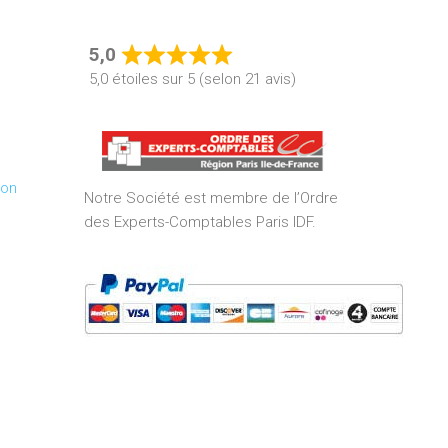
5,0
Rated
5,0 étoiles sur 5 (selon 21 avis)
5,0
out
of
5
ion
Notre Société est membre de l’Ordre
des Experts-Comptables Paris IDF.