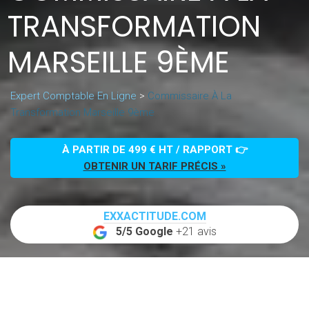
TRANSFORMATION
MARSEILLE 9ÈME
Expert Comptable En Ligne
>
Commissaire À La
Transformation Marseille 9ème
À PARTIR DE 499 € HT / RAPPORT 👉
OBTENIR UN TARIF PRÉCIS »
EXXACTITUDE.COM
5/5 Google
+21 avis