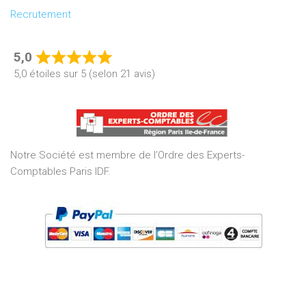
Recrutement
5,0
Rated
5,0 étoiles sur 5 (selon 21 avis)
5,0
out
of
5
Notre Société est membre de l’Ordre des Experts-
Comptables Paris IDF.