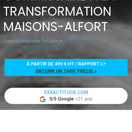
TRANSFORMATION
MAISONS-ALFORT
Expert Comptable En Ligne
>
Commissaire À La
Transformation Maisons-Alfort
À PARTIR DE 499 € HT / RAPPORT 👉
OBTENIR UN TARIF PRÉCIS »
EXXACTITUDE.COM
5/5 Google
+21 avis