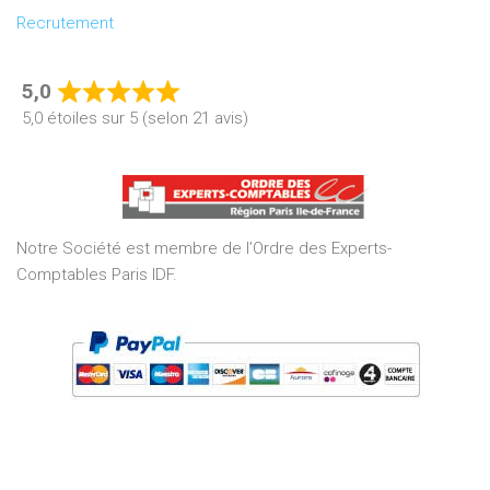
Recrutement
5,0
Rated
5,0 étoiles sur 5 (selon 21 avis)
5,0
out
of
5
Notre Société est membre de l’Ordre des Experts-
Comptables Paris IDF.