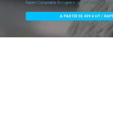
Expert Comptable En Ligne
>
Commissaire À La Tra
À PARTIR DE 499 € HT / RA