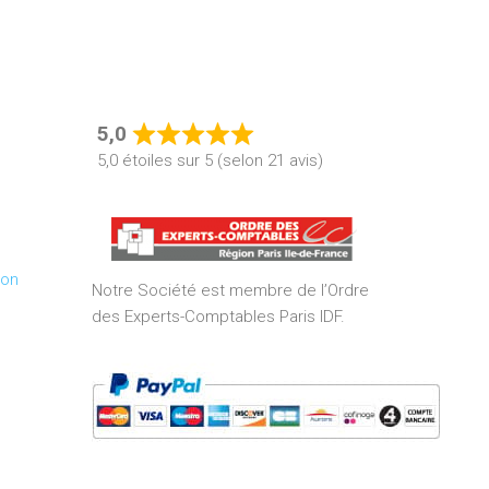
5,0
Rated
5,0 étoiles sur 5 (selon 21 avis)
5,0
out
of
5
ion
Notre Société est membre de l’Ordre
des Experts-Comptables Paris IDF.