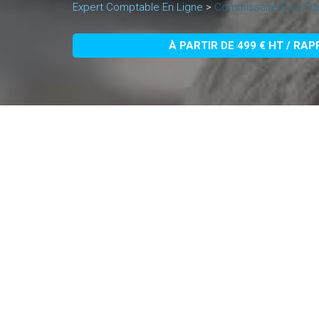
Expert Comptable En Ligne
>
Commissaire À La Tr
À PARTIR DE 499 € HT / RA