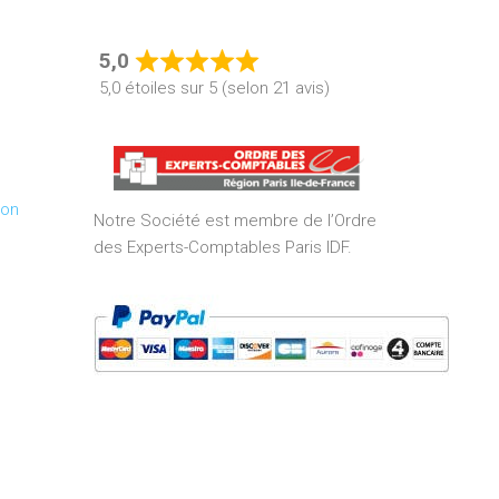
5,0
Rated
5,0 étoiles sur 5 (selon 21 avis)
5,0
out
of
5
ion
Notre Société est membre de l’Ordre
des Experts-Comptables Paris IDF.