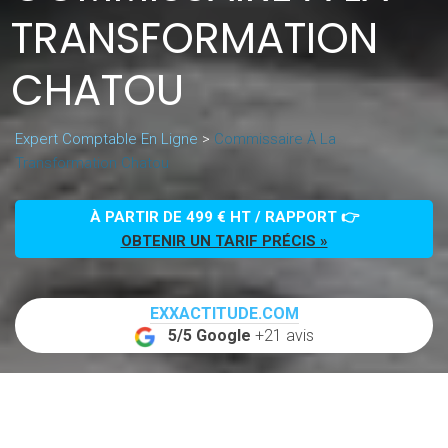
TRANSFORMATION
CHATOU
Expert Comptable En Ligne
>
Commissaire À La
Transformation Chatou
À PARTIR DE 499 € HT / RAPPORT 👉
OBTENIR UN TARIF PRÉCIS »
EXXACTITUDE.COM
5/5 Google
+21 avis