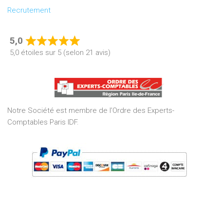
Recrutement
5,0
Rated
5,0 étoiles sur 5 (selon 21 avis)
5,0
out
of
5
Notre Société est membre de l’Ordre des Experts-
Comptables Paris IDF.