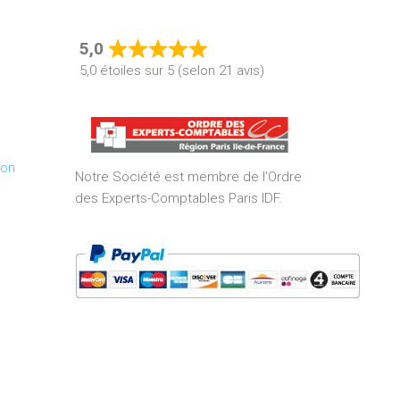
5,0
Rated
5,0 étoiles sur 5 (selon 21 avis)
5,0
out
of
5
ion
Notre Société est membre de l’Ordre
des Experts-Comptables Paris IDF.