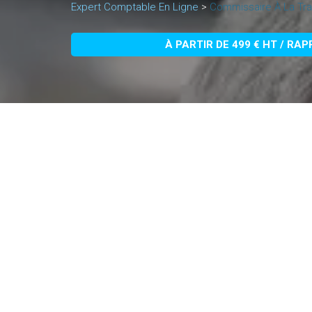
Expert Comptable En Ligne
>
Commissaire À La Tr
À PARTIR DE 499 € HT / RA