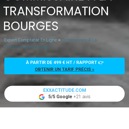
TRANSFORMATION
BOURGES
Expert Comptable En Ligne
>
Commissaire À La
Transformation Bourges
À PARTIR DE 499 € HT / RAPPORT 👉
OBTENIR UN TARIF PRÉCIS »
EXXACTITUDE.COM
5/5 Google
+21 avis