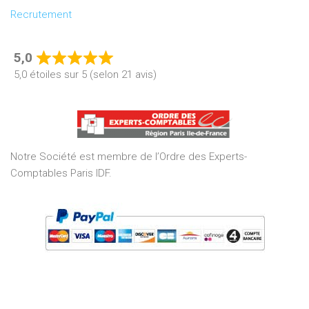
Recrutement
5,0
Rated
5,0 étoiles sur 5 (selon 21 avis)
5,0
out
of
5
Notre Société est membre de l’Ordre des Experts-
Comptables Paris IDF.