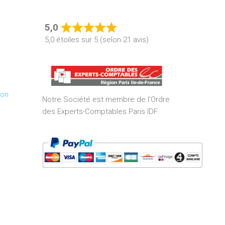
5,0
Rated
5,0 étoiles sur 5 (selon 21 avis)
5,0
out
of
5
ion
Notre Société est membre de l’Ordre
des Experts-Comptables Paris IDF.