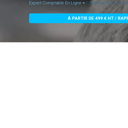
Expert Comptable En Ligne
>
Commissaire À La Tra
À PARTIR DE 499 € HT / RA