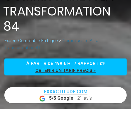
TRANSFORMATION
84
Expert Comptable En Ligne
>
Commissaire À La
Transformation 84
À PARTIR DE 499 € HT / RAPPORT 👉
OBTENIR UN TARIF PRÉCIS »
EXXACTITUDE.COM
5/5 Google
+21 avis