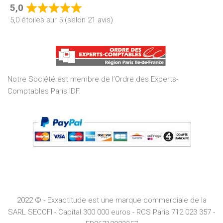
5,0
Rated
5,0 étoiles sur 5 (selon 21 avis)
5,0
out
of
5
Notre Société est membre de l’Ordre des Experts-
Comptables Paris IDF.
2022 © - Exxactitude est une marque commerciale de la
SARL SECOFI - Capital 300 000 euros -
RCS
Paris
712 023 357 -