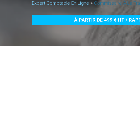
Expert Comptable En Ligne
>
Commissaire À La Tra
À PARTIR DE 499 € HT / RA