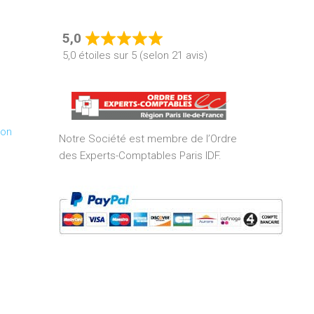
5,0
Rated
5,0 étoiles sur 5 (selon 21 avis)
5,0
out
of
5
ion
Notre Société est membre de l’Ordre
des Experts-Comptables Paris IDF.