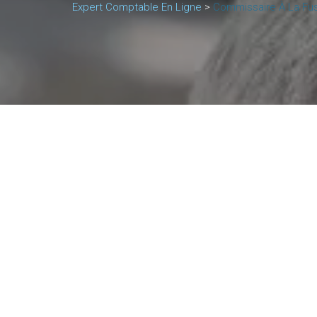
Expert Comptable En Ligne
>
Commissaire À La Fusi