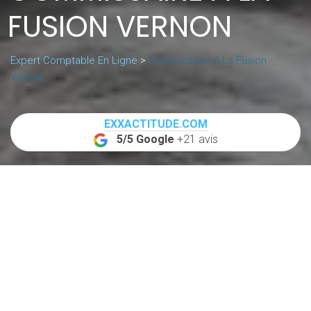
FUSION VERNON
Expert Comptable En Ligne
>
Commissaire À La Fusion
Vernon
EXXACTITUDE.COM
5/5 Google
+21 avis