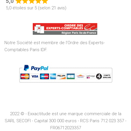
5,0
Rated
5,0 étoiles sur 5 (selon 21 avis)
5,0
out
of
5
Notre Société est membre de l’Ordre des Experts-
Comptables Paris IDF.
2022 © - Exxactitude est une marque commerciale de la
SARL SECOFI - Capital 300 000 euros -
RCS
Paris
712 023 357 -
FR06712023357