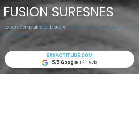
FUSION SURESNES
Expert Comptable En Ligne
>
Commissaire À La Fusion
Suresnes
EXXACTITUDE.COM
5/5 Google
+21 avis