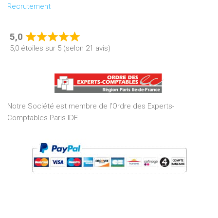
Recrutement
5,0
Rated
5,0 étoiles sur 5 (selon 21 avis)
5,0
out
of
5
Notre Société est membre de l’Ordre des Experts-
Comptables Paris IDF.