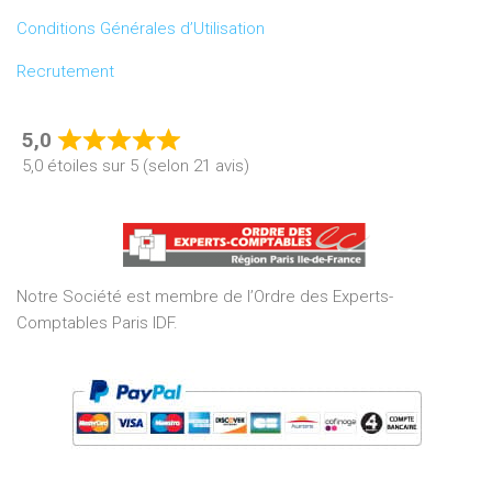
Conditions Générales d’Utilisation
Recrutement
5,0
Rated
5,0 étoiles sur 5 (selon 21 avis)
5,0
out
of
5
Notre Société est membre de l’Ordre des Experts-
Comptables Paris IDF.