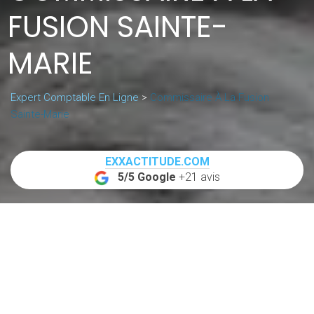
FUSION SAINTE-
MARIE
Expert Comptable En Ligne
>
Commissaire À La Fusion
Sainte-Marie
EXXACTITUDE.COM
5/5 Google
+21 avis