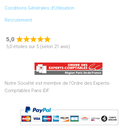
Conditions Générales d’Utilisation
Recrutement
5,0
Rated
5,0 étoiles sur 5 (selon 21 avis)
5,0
out
of
5
Notre Société est membre de l’Ordre des Experts-
Comptables Paris IDF.