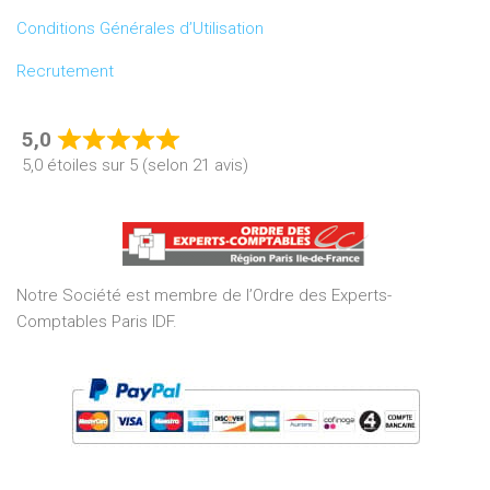
Conditions Générales d’Utilisation
Recrutement
5,0
Rated
5,0 étoiles sur 5 (selon 21 avis)
5,0
out
of
5
Notre Société est membre de l’Ordre des Experts-
Comptables Paris IDF.