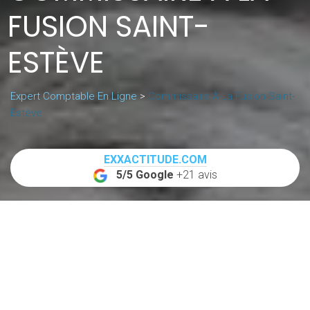
FUSION SAINT-
ESTÈVE
Expert Comptable En Ligne
>
Commissaire À La Fusion Saint-
Estève
EXXACTITUDE.COM
5/5 Google
+21 avis