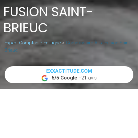
FUSION SAINT-
BRIEUC
Expert Comptable En Ligne
>
Commissaire À La Fusion Saint-
Brieuc
EXXACTITUDE.COM
5/5 Google
+21 avis