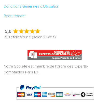
Conditions Générales d’Utilisation
Recrutement
5,0
Rated
5,0 étoiles sur 5 (selon 21 avis)
5,0
out
of
5
Notre Société est membre de l’Ordre des Experts-
Comptables Paris IDF.