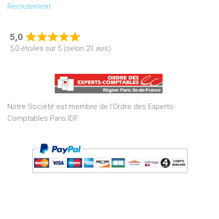
Recrutement
5,0
Rated
5,0 étoiles sur 5 (selon 21 avis)
5,0
out
of
5
Notre Société est membre de l’Ordre des Experts-
Comptables Paris IDF.