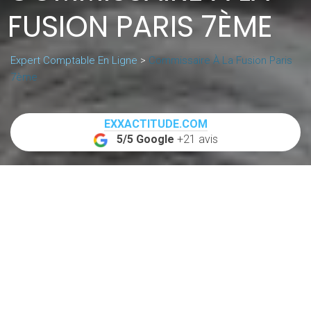
FUSION PARIS 7ÈME
Expert Comptable En Ligne
>
Commissaire À La Fusion Paris
7ème
EXXACTITUDE.COM
5/5 Google
+21 avis