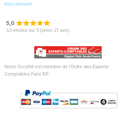
Recrutement
5,0
Rated
5,0 étoiles sur 5 (selon 21 avis)
5,0
out
of
5
Notre Société est membre de l’Ordre des Experts-
Comptables Paris IDF.