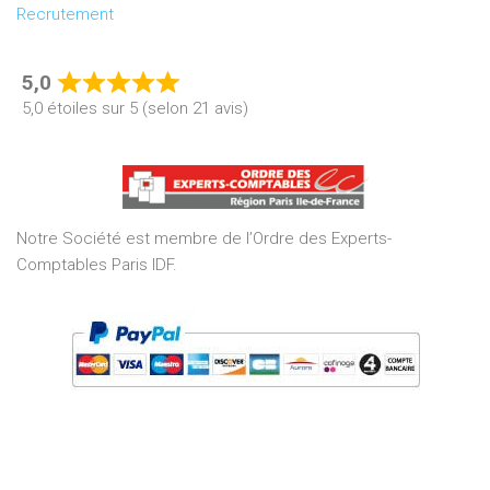
Recrutement
5,0
Rated
5,0 étoiles sur 5 (selon 21 avis)
5,0
out
of
5
Notre Société est membre de l’Ordre des Experts-
Comptables Paris IDF.