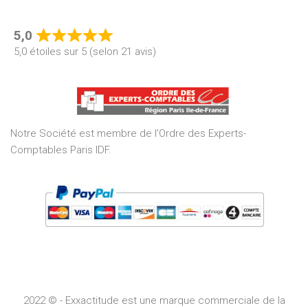
5,0
Rated
5,0 étoiles sur 5 (selon 21 avis)
5,0
out
of
5
Notre Société est membre de l’Ordre des Experts-
Comptables Paris IDF.
2022 © - Exxactitude est une marque commerciale de la