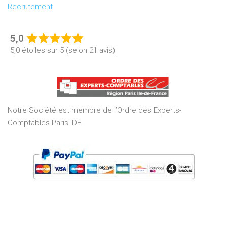
Recrutement
5,0
Rated
5,0 étoiles sur 5 (selon 21 avis)
5,0
out
of
5
Notre Société est membre de l’Ordre des Experts-
Comptables Paris IDF.