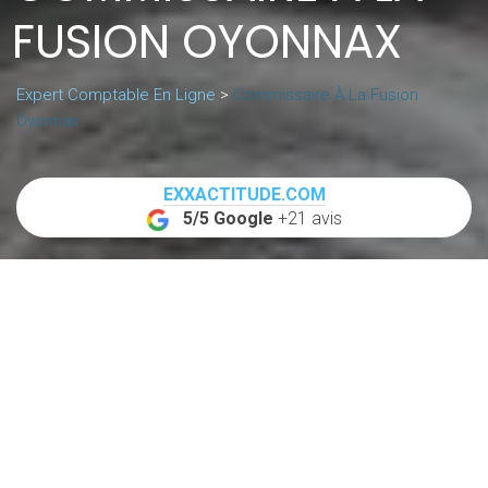
FUSION OYONNAX
Expert Comptable En Ligne
>
Commissaire À La Fusion
Oyonnax
EXXACTITUDE.COM
5/5 Google
+21 avis