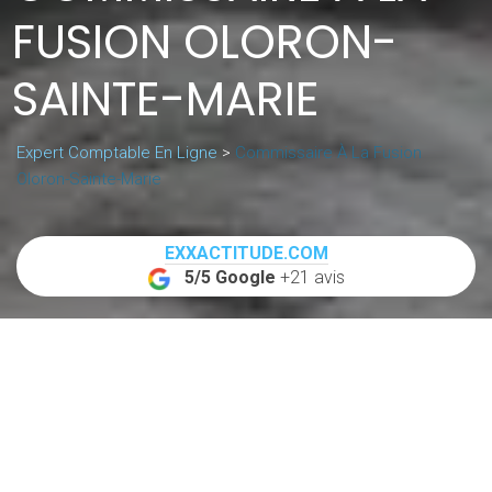
FUSION OLORON-
SAINTE-MARIE
Expert Comptable En Ligne
>
Commissaire À La Fusion
Oloron-Sainte-Marie
EXXACTITUDE.COM
5/5 Google
+21 avis