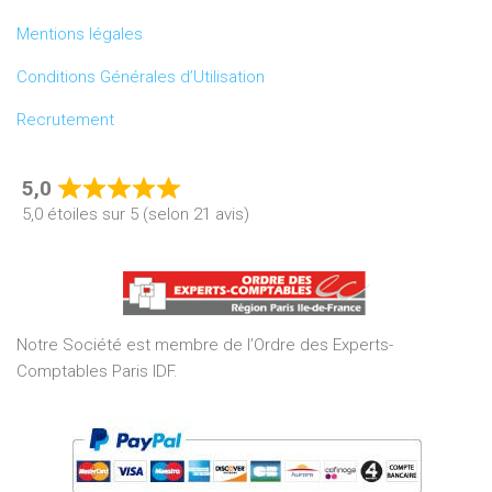
Mentions légales
Conditions Générales d’Utilisation
Recrutement
5,0
Rated
5,0 étoiles sur 5 (selon 21 avis)
5,0
out
of
5
Notre Société est membre de l’Ordre des Experts-
Comptables Paris IDF.