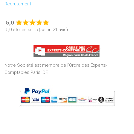
Recrutement
5,0
Rated
5,0 étoiles sur 5 (selon 21 avis)
5,0
out
of
5
Notre Société est membre de l’Ordre des Experts-
Comptables Paris IDF.