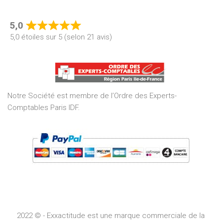
5,0
Rated
5,0 étoiles sur 5 (selon 21 avis)
5,0
out
of
5
Notre Société est membre de l’Ordre des Experts-
Comptables Paris IDF.
2022 © - Exxactitude est une marque commerciale de la