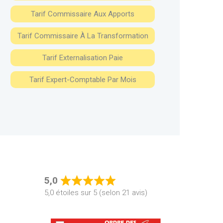
Tarif Commissaire Aux Apports
Tarif Commissaire À La Transformation
Tarif Externalisation Paie
Tarif Expert-Comptable Par Mois
5,0
Rated
5,0 étoiles sur 5 (selon 21 avis)
5,0
out
of