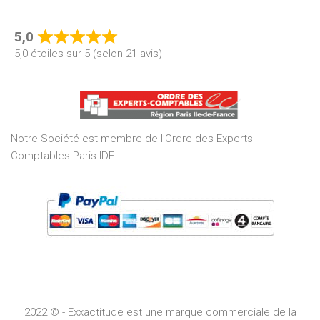
5,0
Rated
5,0 étoiles sur 5 (selon 21 avis)
5,0
out
of
5
Notre Société est membre de l’Ordre des Experts-
Comptables Paris IDF.
2022 © - Exxactitude est une marque commerciale de la