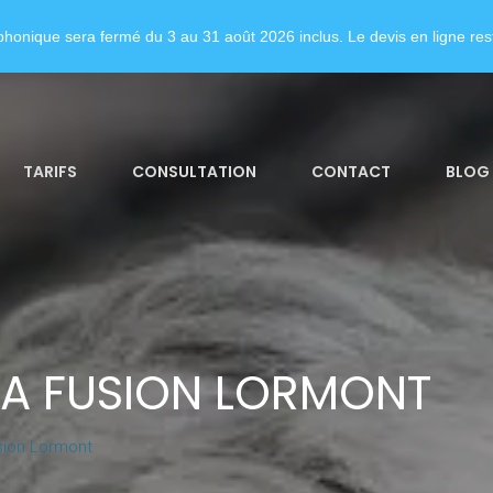
honique sera fermé du 3 au 31 août 2026 inclus. Le devis en ligne rest
TARIFS
CONSULTATION
CONTACT
BLOG
LA FUSION LORMONT
sion Lormont