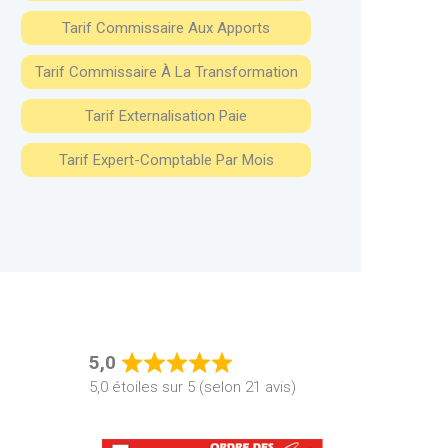
Tarif Commissaire Aux Apports
Tarif Commissaire À La Transformation
Tarif Externalisation Paie
Tarif Expert-Comptable Par Mois
5,0
Rated
5,0 étoiles sur 5 (selon 21 avis)
5,0
out
of