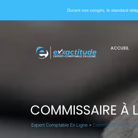
Durant nos congés, le standard télép
ACCUEIL
COMMISSAIRE À 
Expert Comptable En Ligne
>
Commissaire À La Fu