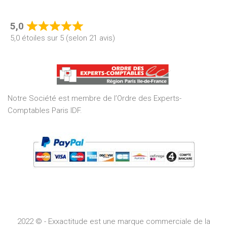
5,0
Rated
5,0 étoiles sur 5 (selon 21 avis)
5,0
out
of
5
Notre Société est membre de l’Ordre des Experts-
Comptables Paris IDF.
2022 © - Exxactitude est une marque commerciale de la