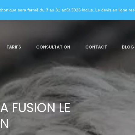
honique sera fermé du 3 au 31 août 2026 inclus. Le devis en ligne rest
TARIFS
CONSULTATION
CONTACT
BLOG
A FUSION LE
ON