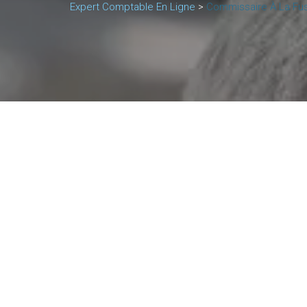
Expert Comptable En Ligne
>
Commissaire À La Fus