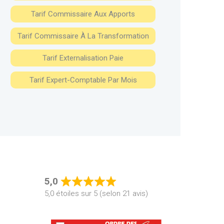
Tarif Commissaire Aux Apports
Tarif Commissaire À La Transformation
Tarif Externalisation Paie
Tarif Expert-Comptable Par Mois
5,0
Rated
5,0 étoiles sur 5 (selon 21 avis)
5,0
out
of