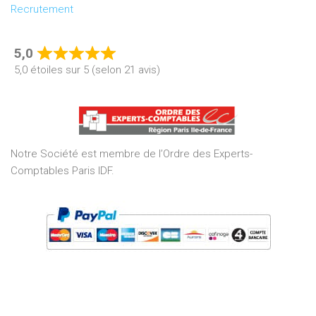
Recrutement
5,0
Rated
5,0 étoiles sur 5 (selon 21 avis)
5,0
out
of
5
Notre Société est membre de l’Ordre des Experts-
Comptables Paris IDF.