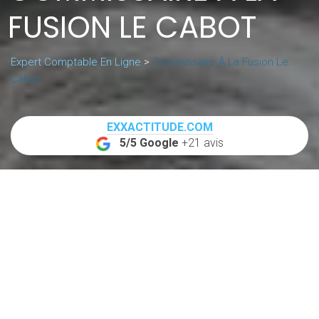
FUSION LE CABOT
Expert Comptable En Ligne
>
Commissaire À La Fusion Le
Cabot
EXXACTITUDE.COM
5/5 Google
+21 avis