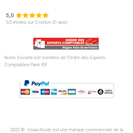
5,0
Rated
5,0 étoiles sur 5 (selon 21 avis)
5,0
out
of
5
Notre Société est membre de l’Ordre des Experts-
Comptables Paris IDF.
2022 © - Exxactitude est une marque commerciale de la