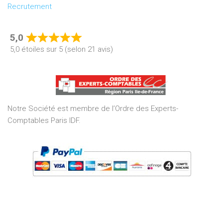
Recrutement
5,0
Rated
5,0 étoiles sur 5 (selon 21 avis)
5,0
out
of
5
Notre Société est membre de l’Ordre des Experts-
Comptables Paris IDF.