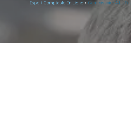
Expert Comptable En Ligne
>
Commissaire À La Fus