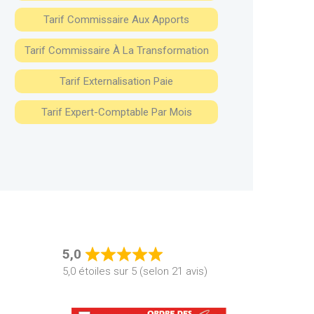
Tarif Commissaire Aux Apports
Tarif Commissaire À La Transformation
Tarif Externalisation Paie
Tarif Expert-Comptable Par Mois
5,0
Rated
5,0 étoiles sur 5 (selon 21 avis)
5,0
out
of