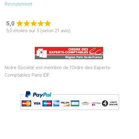
Recrutement
5,0
Rated
5,0 étoiles sur 5 (selon 21 avis)
5,0
out
of
5
Notre Société est membre de l’Ordre des Experts-
Comptables Paris IDF.