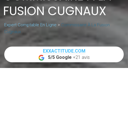
FUSION CUGNAUX
Expert Comptable En Ligne
>
Commissaire À La Fusion
Cugnaux
EXXACTITUDE.COM
5/5 Google
+21 avis