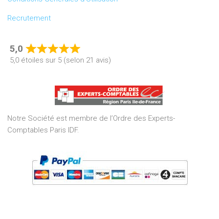
Recrutement
5,0
Rated
5,0 étoiles sur 5 (selon 21 avis)
5,0
out
of
5
Notre Société est membre de l’Ordre des Experts-
Comptables Paris IDF.