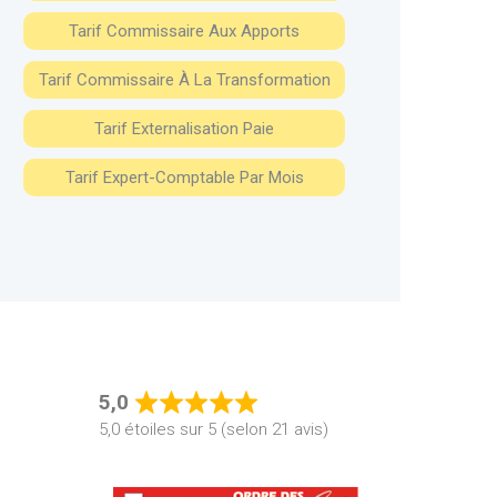
Tarif Commissaire Aux Apports
Tarif Commissaire À La Transformation
Tarif Externalisation Paie
Tarif Expert-Comptable Par Mois
5,0
Rated
5,0 étoiles sur 5 (selon 21 avis)
5,0
out
of