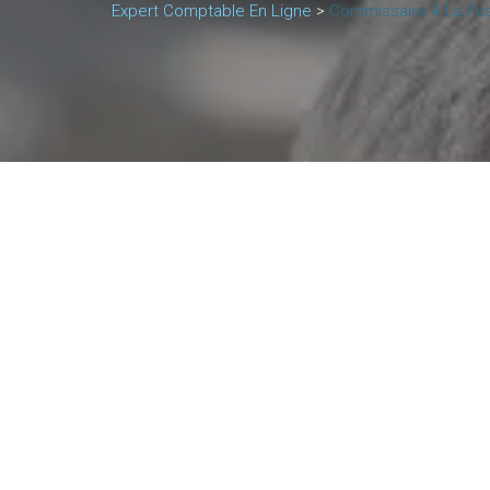
Expert Comptable En Ligne
>
Commissaire À La Fusi